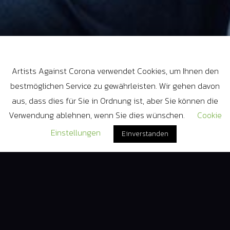
Artists Against Corona
Artists Against Corona verwendet Cookies, um Ihnen den
bestmöglichen Service zu gewährleisten. Wir gehen davon
aus, dass dies für Sie in Ordnung ist, aber Sie können die
Lars Redlich
Verwendung ablehnen, wenn Sie dies wünschen.
Cookie
Einstellungen
Einverstanden
2020
1 Review
Play
Share
– hier kaufen und damit direkt den
Virtuelles Ticket